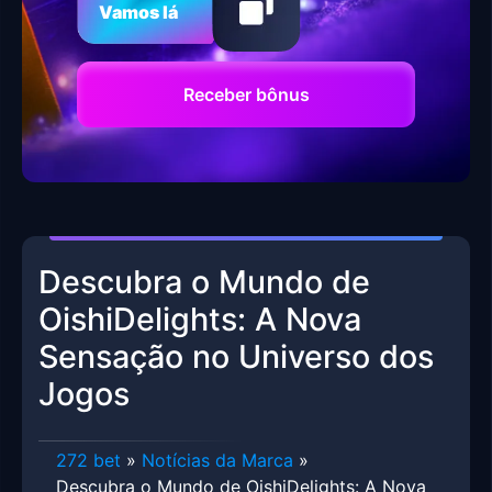
Vamos lá
Receber bônus
Descubra o Mundo de
OishiDelights: A Nova
Sensação no Universo dos
Jogos
272 bet
»
Notícias da Marca
»
Descubra o Mundo de OishiDelights: A Nova