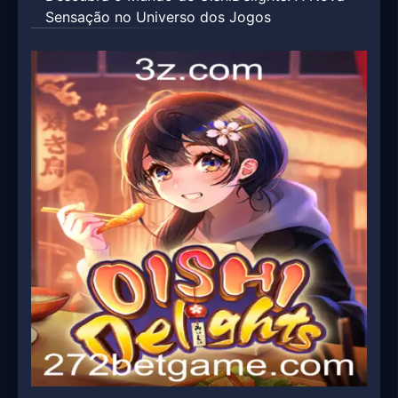
Sensação no Universo dos Jogos