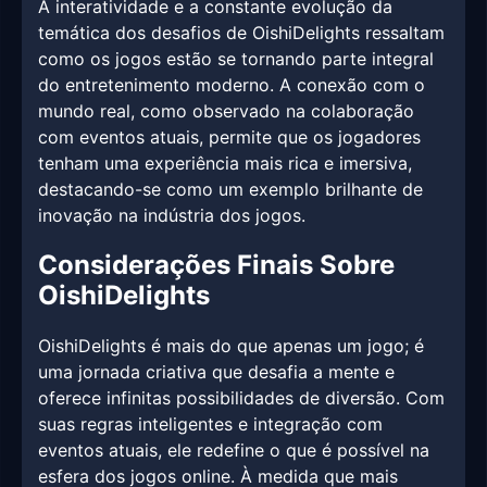
A interatividade e a constante evolução da
temática dos desafios de OishiDelights ressaltam
como os jogos estão se tornando parte integral
do entretenimento moderno. A conexão com o
mundo real, como observado na colaboração
com eventos atuais, permite que os jogadores
tenham uma experiência mais rica e imersiva,
destacando-se como um exemplo brilhante de
inovação na indústria dos jogos.
Considerações Finais Sobre
OishiDelights
OishiDelights é mais do que apenas um jogo; é
uma jornada criativa que desafia a mente e
oferece infinitas possibilidades de diversão. Com
suas regras inteligentes e integração com
eventos atuais, ele redefine o que é possível na
esfera dos jogos online. À medida que mais