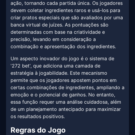
ação, tornando cada partida única. Os jogadores
devem coletar ingredientes raros e usá-los para
criar pratos especiais que são avaliados por uma
banca virtual de juízes. As pontuações são
determinadas com base na criatividade e
precisão, levando em consideração a
combinação e apresentação dos ingredientes.
Um aspecto inovador do jogo é o sistema de
'272 bet', que adiciona uma camada de
estratégia à jogabilidade. Este mecanismo
permite que os jogadores apostem pontos em
certas combinações de ingredientes, ampliando a
emoção e o potencial de ganhos. No entanto,
essa função requer uma análise cuidadosa, além
de um planejamento antecipado para maximizar
os resultados positivos.
Regras do Jogo