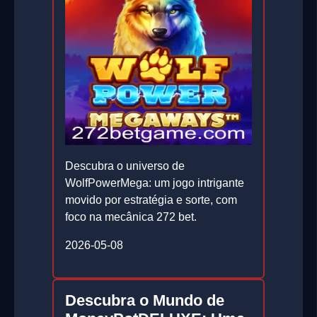
Descubra o universo de
WolfPowerMega: um jogo intrigante
movido por estratégia e sorte, com
foco na mecânica 272 bet.
2026-05-08
Descubra o Mundo de