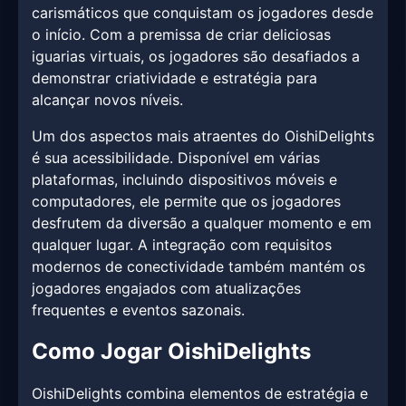
carismáticos que conquistam os jogadores desde
o início. Com a premissa de criar deliciosas
iguarias virtuais, os jogadores são desafiados a
demonstrar criatividade e estratégia para
alcançar novos níveis.
Um dos aspectos mais atraentes do OishiDelights
é sua acessibilidade. Disponível em várias
plataformas, incluindo dispositivos móveis e
computadores, ele permite que os jogadores
desfrutem da diversão a qualquer momento e em
qualquer lugar. A integração com requisitos
modernos de conectividade também mantém os
jogadores engajados com atualizações
frequentes e eventos sazonais.
Como Jogar OishiDelights
OishiDelights combina elementos de estratégia e