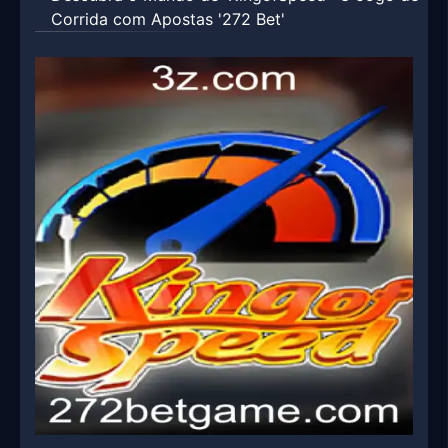
Corrida com Apostas '272 Bet'