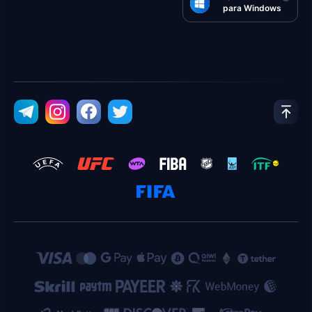
para Windows