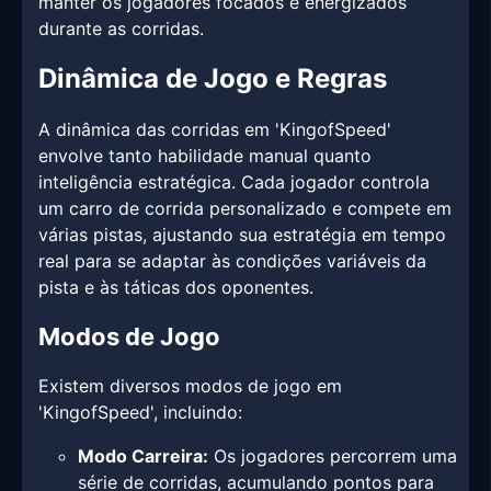
manter os jogadores focados e energizados
durante as corridas.
Dinâmica de Jogo e Regras
A dinâmica das corridas em 'KingofSpeed'
envolve tanto habilidade manual quanto
inteligência estratégica. Cada jogador controla
um carro de corrida personalizado e compete em
várias pistas, ajustando sua estratégia em tempo
real para se adaptar às condições variáveis da
pista e às táticas dos oponentes.
Modos de Jogo
Existem diversos modos de jogo em
'KingofSpeed', incluindo:
Modo Carreira:
Os jogadores percorrem uma
série de corridas, acumulando pontos para