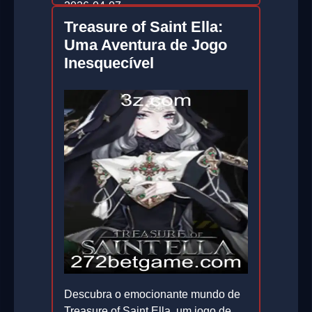
2026-04-07
Treasure of Saint Ella:
Uma Aventura de Jogo
Inesquecível
Descubra o emocionante mundo de
Treasure of Saint Ella, um jogo de