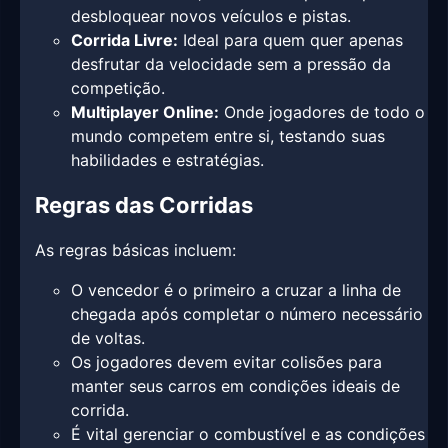
desbloquear novos veículos e pistas.
Corrida Livre:
Ideal para quem quer apenas
desfrutar da velocidade sem a pressão da
competição.
Multiplayer Online:
Onde jogadores de todo o
mundo competem entre si, testando suas
habilidades e estratégias.
Regras das Corridas
As regras básicas incluem:
O vencedor é o primeiro a cruzar a linha de
chegada após completar o número necessário
de voltas.
Os jogadores devem evitar colisões para
manter seus carros em condições ideais de
corrida.
É vital gerenciar o combustível e as condições