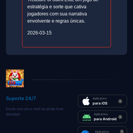
estratégia e sorte que cativa
jogadores com sua narrativa
envolvente e regras únicas.
2026-03-15
Suporte 24/7
Aplicativo
para iOS
Envie-nos um e-mail se ainda tiver
dúvidas!
Aplicativo
para Android
Aplicativo