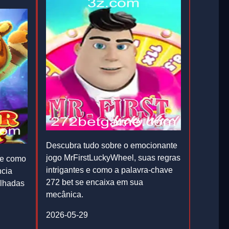
Descubra tudo sobre o emocionante
jogo MrFirstLuckyWheel, suas regras
 e como
intrigantes e como a palavra-chave
ncia
272 bet se encaixa em sua
alhadas
mecânica.
2026-05-29