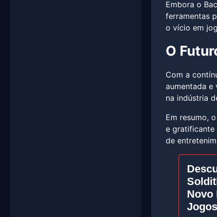
Embora o Baca
ferramentas p
o vício em jo
O Futur
Com a contínu
aumentada e v
na indústria 
Em resumo, o 
e gratificant
de entretenim
Descu
Soldi
Novo 
Jogos