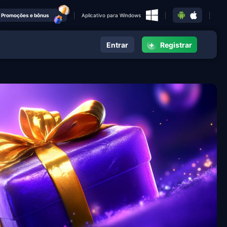
Promoções e bônus
Aplicativo para Windows
+
Entrar
Registrar