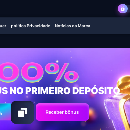
uer
política Privacidade
Notícias da Marca
S NO PRIMEIRO DEPÓSITO
Receber bônus
á