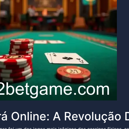
á Online: A Revolução D