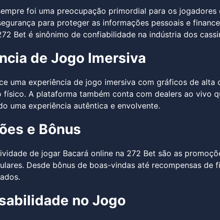
empre foi uma preocupação primordial para os jogadores 
segurança para proteger as informações pessoais e finance
272 Bet é sinônimo de confiabilidade na indústria dos cassi
ncia de Jogo Imersiva
ce uma experiência de jogo imersiva com gráficos de alta q
 físico. A plataforma também conta com dealers ao vivo 
o uma experiência autêntica e envolvente.
ões e Bônus
tividade de jogar Bacará online na 272 Bet são as promoçõ
ulares. Desde bônus de boas-vindas até recompensas de fi
zados.
abilidade no Jogo