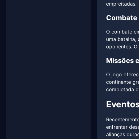
empreitadas.
Combate 
O combate em 
uma batalha, 
oponentes. O 
Missões e
O jogo ofere
continente gr
completada o
Eventos
Recentemente,
enfrentar des
alianças dura