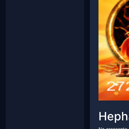
Hepha