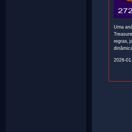
Uma anál
Treasur
regras, j
dinâmica
2026-01