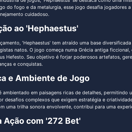
indústria de jogos, 'Hephaestus' se destaca como uma mistur
go do fogo e da metalurgia, esse jogo desafia jogadores a 
lanejamento cuidadoso.
ção ao 'Hephaestus'
çamento, 'Hephaestus' tem atraído uma base diversificada 
egistas natos. O jogo começa numa Grécia antiga ficciona
us Hefesto. Seu objetivo é forjar poderosos artefatos, ger
ianças e conquistas.
a e Ambiente de Jogo
é ambientado em paisagens ricas de detalhes, permitindo u
 desafios complexos que exigem estratégia e criatividade
 uma trilha sonora envolvente, contribui para uma exper
a Ação com '272 Bet'