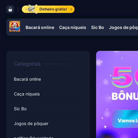
barra de controle 272 bet
Dinheiro grátis!
Bacará online
Caça níqueis
Sic Bo
Jogos de pôq
navegação 272 bet
Categorias
Bacará online
BÔNU
Caça níqueis
Sic Bo
Vamos l
Jogos de pôquer