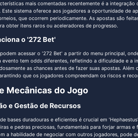
terísticas mais comentadas recentemente é a integração d
. Este sistema oferece aos jogadores a oportunidade de a
orneios, que ocorrem periodicamente. As apostas são feit
ra obter itens raros ou aceleradores de progresso.
iona o '272 Bet'
podem acessar o '272 Bet' a partir do menu principal, ond
 evento tem odds diferentes, refletindo a dificuldade e a 
adosamente as chances antes de fazer suas apostas. Além d
garantindo que os jogadores compreendam os riscos e rec
e Mecânicas do Jogo
ão e Gestão de Recursos
de bases duradouras e eficientes é crucial em 'Hephaestu
iras e pedras preciosas, fundamentais para forjar armas e
m a habilidade de negociar com outros jogadores, pode d