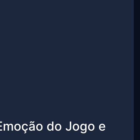
Emoção do Jogo e