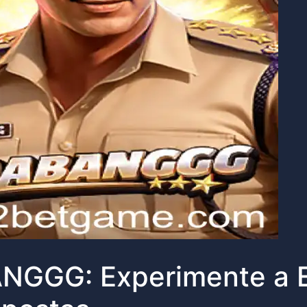
NGGG: Experimente a 