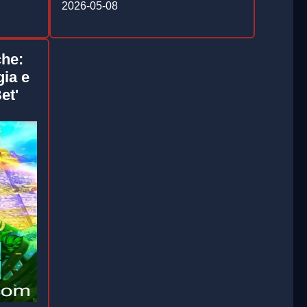
2026-05-08
he:
ia e
et'