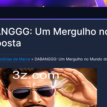
NGGG: Um Mergulho no
posta
otícias da Marca
»
DABANGGG: Um Mergulho no Mundo do