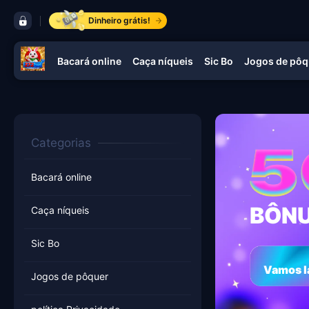
barra de controle 272 bet
Dinheiro grátis!
Bacará online
Caça níqueis
Sic Bo
Jogos de pôq
navegação 272 bet
Categorias
Bacará online
BÔNU
Caça níqueis
Sic Bo
Vamos l
Jogos de pôquer