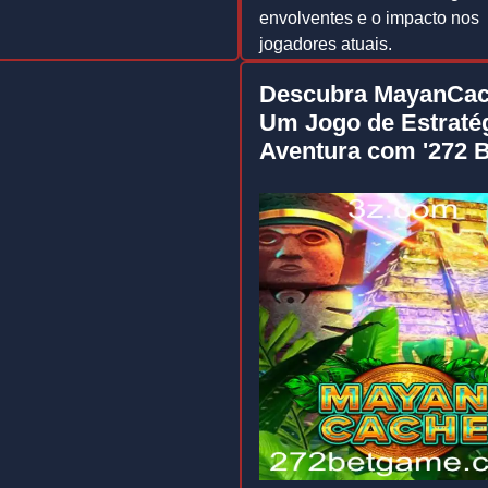
envolventes e o impacto nos
jogadores atuais.
2026-01-14
Descubra MayanCac
Um Jogo de Estratég
Aventura com '272 B