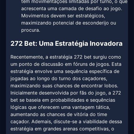
têm movimentações limitadas por turno, o que
acrescenta uma camada de desafio ao jogo.
Movimentos devem ser estratégicos,
maximizando potencial de esconderijo ou
procura.
272 Bet: Uma Estratégia Inovadora
Recentemente, a estratégia 272 bet surgiu como
um ponto de discussão em fóruns de jogos. Esta
estratégia envolve uma sequência específica de
jogadas ao longo do turno dos caçadores,
maximizando suas chances de encontrar lobos.
Inicialmente desenvolvida por fãs do jogo, a 272
bet se baseia em probabilidades e sequências
lógicas que oferecem uma vantagem tática,
aumentando as chances de vitória do time
caçador. Ademais, discute-se a viabilidade dessa
estratégia em grandes arenas competitivas, o