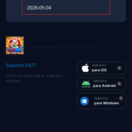
2026-05-04
Suporte 24/7
Aplicativo
para iOS
Envie-nos um e-mail se ainda tiver
dúvidas!
Aplicativo
para Android
Aplicativo
para Windows