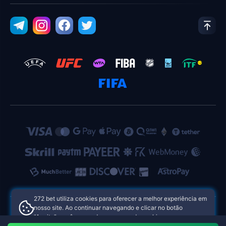
272 bet utiliza cookies para oferecer a melhor experiência em
nosso site. Ao continuar navegando e clicar no botão
“Aceito”, você concorda com o uso de cookies.
272 bet Cassinos Online nas Filipinas