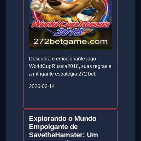
Descubra o emocionante jogo
WorldCupRussia2018, suas regras e
a intrigante estratégia 272 bet.
2026-02-14
Explorando o Mundo
Empolgante de
SavetheHamster: Um