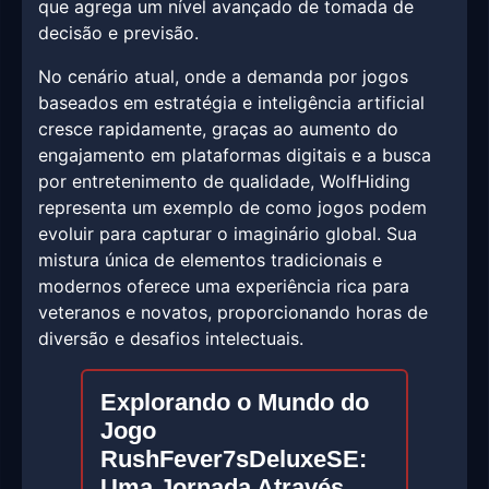
que agrega um nível avançado de tomada de
decisão e previsão.
No cenário atual, onde a demanda por jogos
baseados em estratégia e inteligência artificial
cresce rapidamente, graças ao aumento do
engajamento em plataformas digitais e a busca
por entretenimento de qualidade, WolfHiding
representa um exemplo de como jogos podem
evoluir para capturar o imaginário global. Sua
mistura única de elementos tradicionais e
modernos oferece uma experiência rica para
veteranos e novatos, proporcionando horas de
diversão e desafios intelectuais.
Explorando o Mundo do
Jogo
RushFever7sDeluxeSE:
Uma Jornada Através