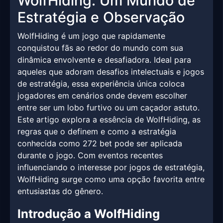
WolfHiding: Um Mundo de
Estratégia e Observação
WolfHiding é um jogo que rapidamente
conquistou fãs ao redor do mundo com sua
dinâmica envolvente e desafiadora. Ideal para
aqueles que adoram desafios intelectuais e jogos
de estratégia, essa experiência única coloca
jogadores em cenários onde devem escolher
entre ser um lobo furtivo ou um caçador astuto.
Este artigo explora a essência de WolfHiding, as
regras que o definem e como a estratégia
conhecida como 272 bet pode ser aplicada
durante o jogo. Com eventos recentes
influenciando o interesse por jogos de estratégia,
WolfHiding surge como uma opção favorita entre
entusiastas do gênero.
Introdução a WolfHiding