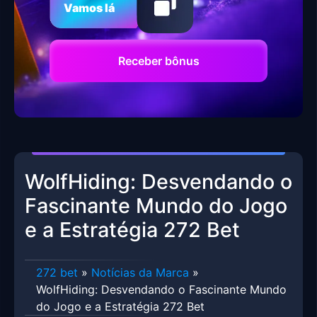
Vamos lá
Receber bônus
WolfHiding: Desvendando o
Fascinante Mundo do Jogo
e a Estratégia 272 Bet
272 bet
»
Notícias da Marca
»
WolfHiding: Desvendando o Fascinante Mundo
do Jogo e a Estratégia 272 Bet