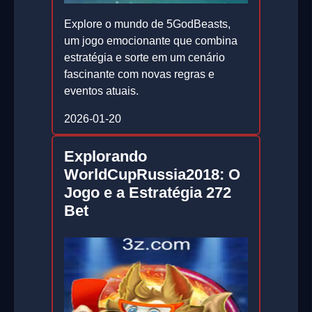
Explore o mundo de 5GodBeasts,
um jogo emocionante que combina
estratégia e sorte em um cenário
fascinante com novas regras e
eventos atuais.
2026-01-20
Explorando
WorldCupRussia2018: O
Jogo e a Estratégia 272
Bet