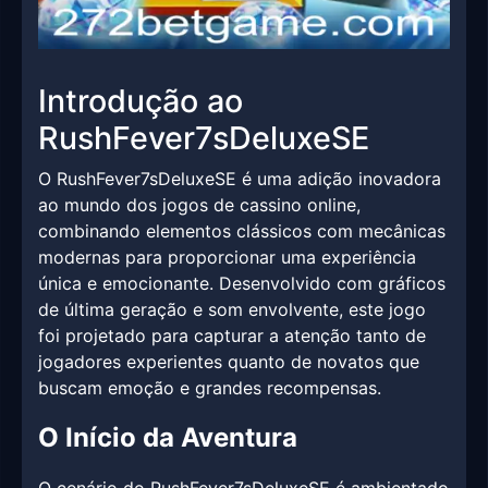
Introdução ao
RushFever7sDeluxeSE
O RushFever7sDeluxeSE é uma adição inovadora
ao mundo dos jogos de cassino online,
combinando elementos clássicos com mecânicas
modernas para proporcionar uma experiência
única e emocionante. Desenvolvido com gráficos
de última geração e som envolvente, este jogo
foi projetado para capturar a atenção tanto de
jogadores experientes quanto de novatos que
buscam emoção e grandes recompensas.
O Início da Aventura