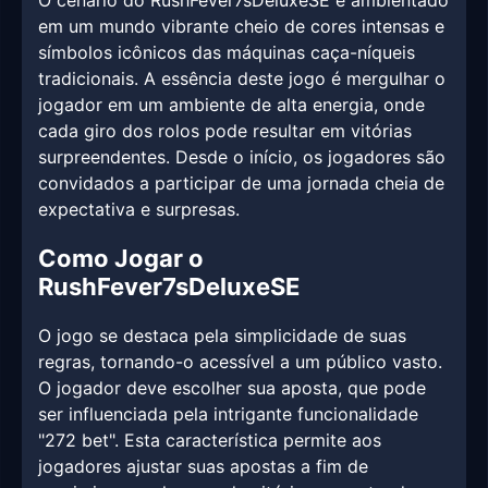
O cenário do RushFever7sDeluxeSE é ambientado
em um mundo vibrante cheio de cores intensas e
símbolos icônicos das máquinas caça-níqueis
tradicionais. A essência deste jogo é mergulhar o
jogador em um ambiente de alta energia, onde
cada giro dos rolos pode resultar em vitórias
surpreendentes. Desde o início, os jogadores são
convidados a participar de uma jornada cheia de
expectativa e surpresas.
Como Jogar o
RushFever7sDeluxeSE
O jogo se destaca pela simplicidade de suas
regras, tornando-o acessível a um público vasto.
O jogador deve escolher sua aposta, que pode
ser influenciada pela intrigante funcionalidade
"272 bet". Esta característica permite aos
jogadores ajustar suas apostas a fim de