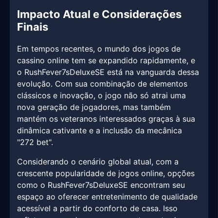
Impacto Atual e Considerações
Finais
Em tempos recentes, o mundo dos jogos de
cassino online tem se expandido rapidamente, e
o RushFever7sDeluxeSE está na vanguarda dessa
evolução. Com sua combinação de elementos
clássicos e inovação, o jogo não só atrai uma
nova geração de jogadores, mas também
mantém os veteranos interessados graças à sua
dinâmica cativante e a inclusão da mecânica
"272 bet".
Considerando o cenário global atual, com a
crescente popularidade de jogos online, opções
como o RushFever7sDeluxeSE encontram seu
espaço ao oferecer entretenimento de qualidade
acessível a partir do conforto de casa. Isso