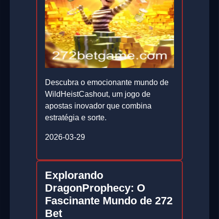
Descubra o emocionante mundo de
WildHeistCashout, um jogo de
apostas inovador que combina
estratégia e sorte.
2026-03-29
Explorando
DragonProphecy: O
Fascinante Mundo de 272
Bet