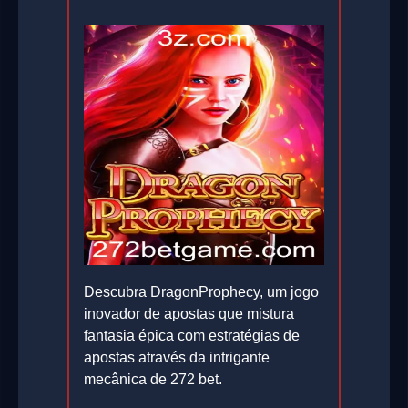
Descubra DragonProphecy, um jogo
inovador de apostas que mistura
fantasia épica com estratégias de
apostas através da intrigante
mecânica de 272 bet.