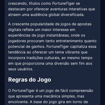
crescendo, títulos como FortuneTiger se
destacam por oferecer aventuras interativas que
atraem uma audiência global diversificada.
A crescente popularidade de jogos de apostas
digitais reflete um maior interesse em
experiências de jogo instantâneas, onde os
jogadores procuram tanto entretenimento quanto
potencial de ganhos. FortuneTiger capitaliza essa
tendência ao oferecer um tema vibrante que
incorpora tradições culturais, ao mesmo tempo
em que proporciona uma diversão sem fim aos
seus usuários.
Regras do Jogo
O FortuneTiger é um jogo de fácil compreensão
que apresenta uma mecânica simples, mas
envolvente. A base do jogo gira em torno de