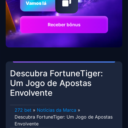
Vamos lá
Receber bônus
Descubra FortuneTiger:
Um Jogo de Apostas
Envolvente
272 bet
»
Notícias da Marca
»
Descubra FortuneTiger: Um Jogo de Apostas
Envolvente