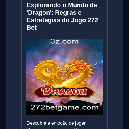
Explorando o Mundo de
'Dragon': Regras e
Estratégias do Jogo 272
Bet
Descubra a emoção de jogar