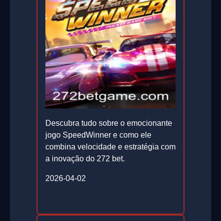
Descubra tudo sobre o emocionante
jogo SpeedWinner e como ele
combina velocidade e estratégia com
a inovação do 272 bet.
2026-04-02