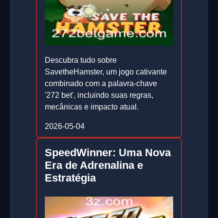
Descubra tudo sobre
SavetheHamster, um jogo cativante
combinado com a palavra-chave
'272 bet', incluindo suas regras,
mecânicas e impacto atual.
2026-05-04
SpeedWinner: Uma Nova
Era de Adrenalina e
Estratégia