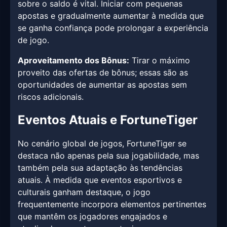
sobre o saldo é vital. Iniciar com pequenas
apostas e gradualmente aumentar à medida que
se ganha confiança pode prolongar a experiência
de jogo.
Aproveitamento dos Bônus:
Tirar o máximo
proveito das ofertas de bônus; essas são as
oportunidades de aumentar as apostas sem
riscos adicionais.
Eventos Atuais e FortuneTiger
No cenário global de jogos, FortuneTiger se
destaca não apenas pela sua jogabilidade, mas
também pela sua adaptação às tendências
atuais. À medida que eventos esportivos e
culturais ganham destaque, o jogo
frequentemente incorpora elementos pertinentes
que mantêm os jogadores engajados e