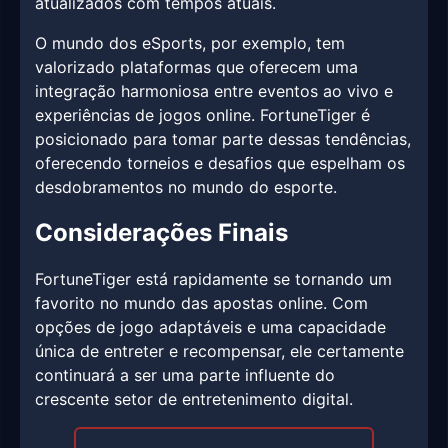
atualizados com tempos atuais.
O mundo dos eSports, por exemplo, tem
valorizado plataformas que oferecem uma
integração harmoniosa entre eventos ao vivo e
experiências de jogos online. FortuneTiger é
posicionado para tomar parte dessas tendências,
oferecendo torneios e desafios que espelham os
desdobramentos no mundo do esporte.
Considerações Finais
FortuneTiger está rapidamente se tornando um
favorito no mundo das apostas online. Com
opções de jogo adaptáveis e uma capacidade
única de entreter e recompensar, ele certamente
continuará a ser uma parte influente do
crescente setor de entretenimento digital.