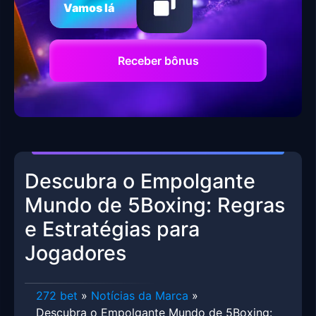
Vamos lá
Receber bônus
Descubra o Empolgante
Mundo de 5Boxing: Regras
e Estratégias para
Jogadores
272 bet
»
Notícias da Marca
»
Descubra o Empolgante Mundo de 5Boxing: