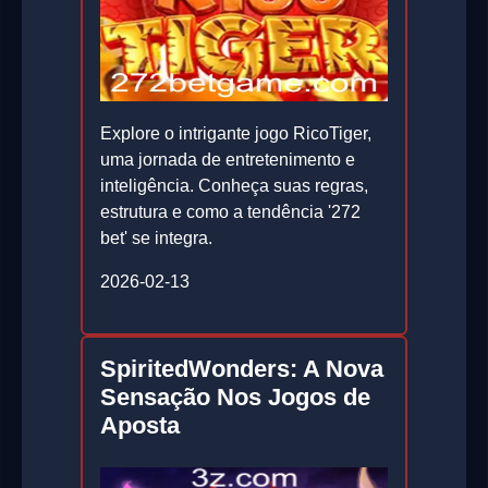
Explore o intrigante jogo RicoTiger,
uma jornada de entretenimento e
inteligência. Conheça suas regras,
estrutura e como a tendência '272
bet' se integra.
2026-02-13
SpiritedWonders: A Nova
Sensação Nos Jogos de
Aposta