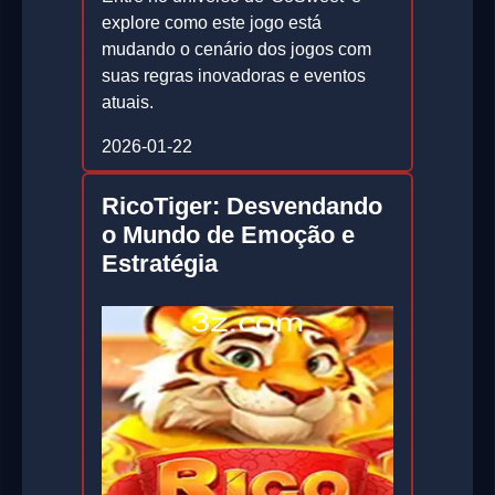
explore como este jogo está
mudando o cenário dos jogos com
suas regras inovadoras e eventos
atuais.
2026-01-22
RicoTiger: Desvendando
o Mundo de Emoção e
Estratégia