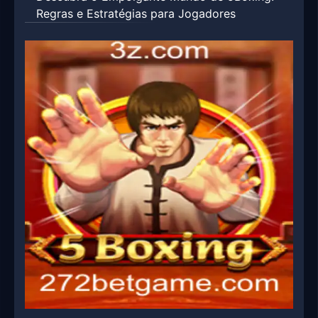
Regras e Estratégias para Jogadores