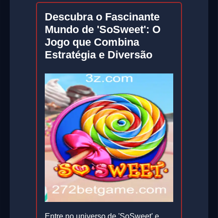
Descubra o Fascinante
Mundo de 'SoSweet': O
Jogo que Combina
Estratégia e Diversão
Entre no universo de 'SoSweet' e