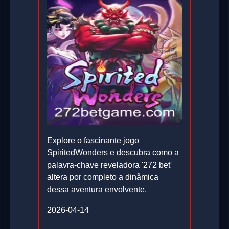
Explore o fascinante jogo
SpiritedWonders e descubra como a
palavra-chave reveladora '272 bet'
altera por completo a dinâmica
dessa aventura envolvente.
2026-04-14