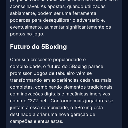
aconselhável. As apostas, quando utilizadas
sabiamente, podem ser uma ferramenta
poderosa para desequilibrar o adversário e,
eventualmente, aumentar significantemente os
pontos no jogo.
Futuro do 5Boxing
Com sua crescente popularidade e
complexidade, o futuro do 5Boxing parece
promissor. Jogos de tabuleiro vêm se
transformando em experiências cada vez mais
completas, combinando elementos tradicionais
com inovações digitais e mecânicas imersivas
como o "272 bet". Conforme mais jogadores se
juntam a essa comunidade, o 5Boxing está
destinado a criar uma nova geração de
campeões e entusiastas.