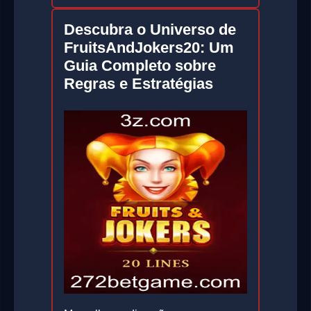
Descubra o Universo de
FruitsAndJokers20: Um
Guia Completo sobre
Regras e Estratégias