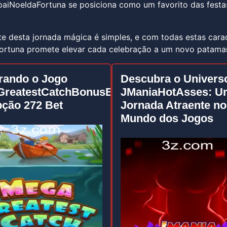
aiNoeldaFortuna se posiciona como um favorito das festas
te desta jornada mágica é simples, e com todas estas carac
rtuna promete elevar cada celebração a um novo patamar 
rando o Jogo
Descubra o Univers
GreatestCatchBonusBuy
JManiaHotAsses: U
ção 272 Bet
Jornada Atraente no
Mundo dos Jogos