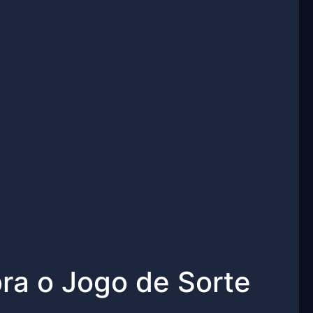
ra o Jogo de Sorte