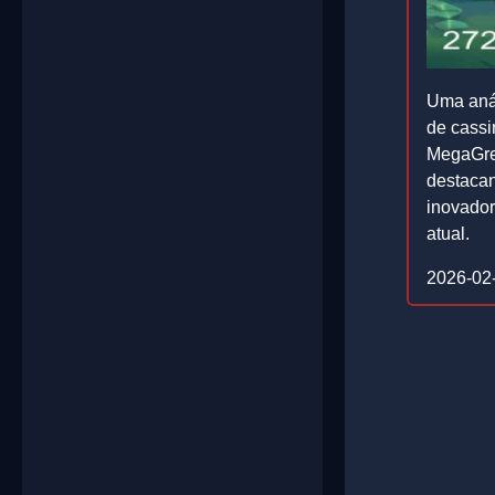
Uma anál
de cassi
MegaGre
destacan
inovador
atual.
2026-02