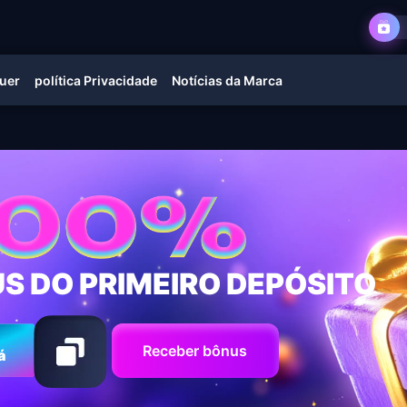
uer
política Privacidade
Notícias da Marca
S DO PRIMEIRO DEPÓSITO
Receber bônus
á