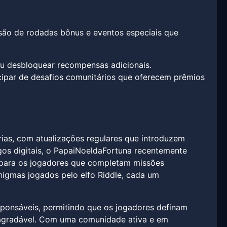
usão de rodadas bônus e eventos especiais que
ou desbloquear recompensas adicionais.
cipar de desafios comunitários que oferecem prêmios
ias, com atualizações regulares que introduzem
gos digitais, o PapaiNoeldaFortuna recentemente
 para os jogadores que completam missões
enigmas jogados pelo elfo Riddle, cada um
sponsáveis, permitindo que os jogadores definam
 agradável. Com uma comunidade ativa e em