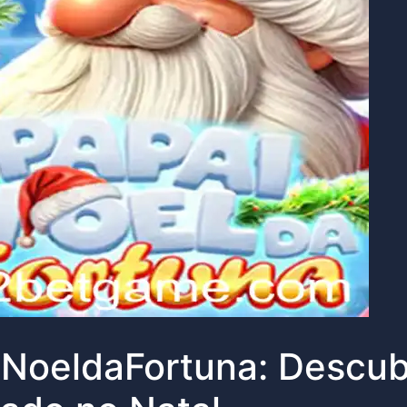
NoeldaFortuna: Descub