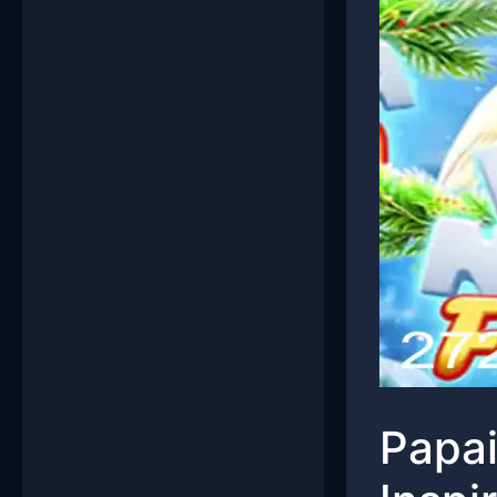
Papai