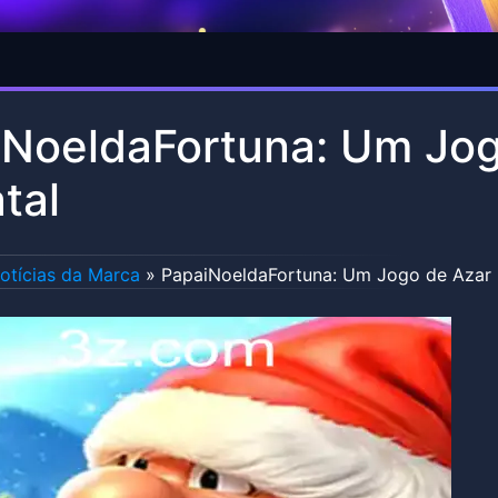
NoeldaFortuna: Um Jog
tal
otícias da Marca
»
PapaiNoeldaFortuna: Um Jogo de Azar I