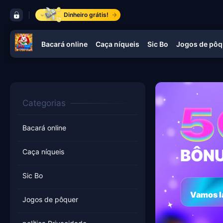
barra de controle 272 bet
Dinheiro grátis!
Bacará online
Caça níqueis
Sic Bo
Jogos de pôq
navegação 272 bet
Categorias
Bacará online
BÔNU
Caça níqueis
Sic Bo
Vamos l
Jogos de pôquer