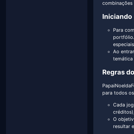
combinações v
Iniciando
Para com
portfólio
especiai
Ao entra
temática
Regras d
PapaiNoeldaFo
para todos os
Cada jog
créditos
O objeti
resultar