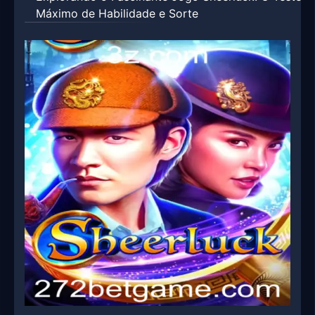
Máximo de Habilidade e Sorte