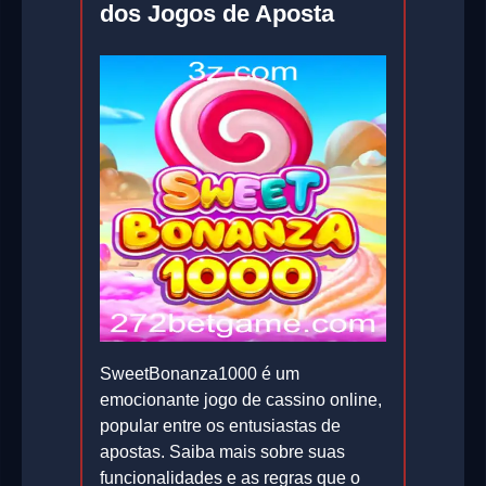
dos Jogos de Aposta
SweetBonanza1000 é um
emocionante jogo de cassino online,
popular entre os entusiastas de
apostas. Saiba mais sobre suas
funcionalidades e as regras que o