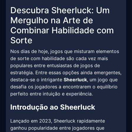
Descubra Sheerluck: Um
Mergulho na Arte de
Combinar Habilidade com
Sorte
Nos dias de hoje, jogos que misturam elementos
de sorte com habilidade são cada vez mais
populares entre entusiastas de jogos de
estratégia. Entre essas opções ainda emergentes,
destaca-se o intrigante
Sheerluck
, um jogo que
desafia os jogadores a encontrarem o equilíbrio
perfeito entre intuição e experiência.
Introdução ao Sheerluck
Lançado em 2023, Sheerluck rapidamente
ganhou popularidade entre jogadores que