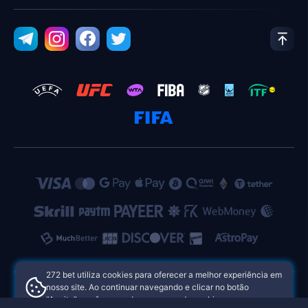
272 bet utiliza cookies para oferecer a melhor experiência em
nosso site. Ao continuar navegando e clicar no botão
“Aceito”, você concorda com o uso de cookies.
272 bet Cassinos Online nas Filipinas