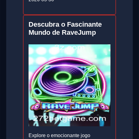
Descubra o Fascinante
Mundo de RaveJump
Explore o emocionante jogo