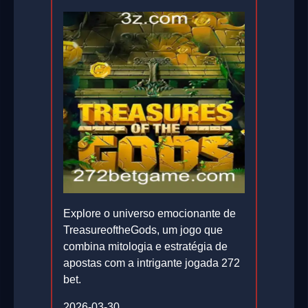
Explore o universo emocionante de
TreasureoftheGods, um jogo que
combina mitologia e estratégia de
apostas com a intrigante jogada 272
bet.
2026-03-30