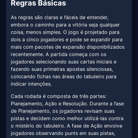
Regras Básicas
As regras são claras e fáceis de entender,
embora o caminho para a vitória seja qualquer
coisa, menos simples. O jogo é projetado para
dois a cinco jogadores e pode se expandir para
mais com pacotes de expansão disponibilizados
recentemente. A partida começa com os
jogadores selecionando suas cartas iniciais e
fazendo suas primeiras apostas silenciosas,
colocando fichas nas áreas do tabuleiro para
indicar intenções.
Cada rodada é composta de três partes:
Planejamento, Ação e Resolução. Durante a fase
de Planejamento, os jogadores revisam suas
pistas e decidem como melhor utilizá-las contra
o mistério do tabuleiro. A fase de Ação envolve
jogadores observando punts em suas pistas,