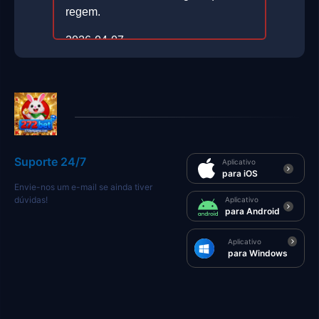
regem.
2026-04-07
Suporte 24/7
Aplicativo
para iOS
Envie-nos um e-mail se ainda tiver
dúvidas!
Aplicativo
para Android
Aplicativo
para Windows