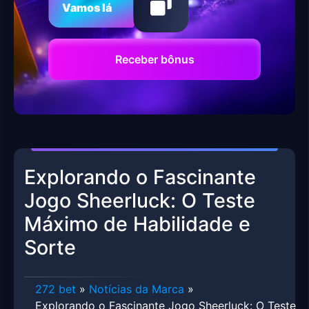
Vamos lá
Receber bônus
Explorando o Fascinante
Jogo Sheerluck: O Teste
Máximo de Habilidade e
Sorte
272 bet
»
Notícias da Marca
»
Explorando o Fascinante Jogo Sheerluck: O Teste