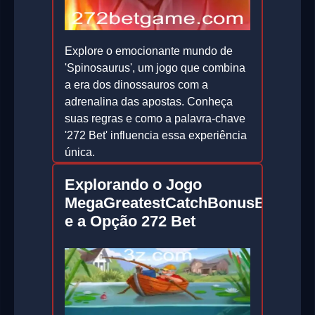
Explore o emocionante mundo de
'Spinosaurus', um jogo que combina
a era dos dinossauros com a
adrenalina das apostas. Conheça
suas regras e como a palavra-chave
'272 Bet' influencia essa experiência
única.
2026-02-01
Explorando o Jogo
MegaGreatestCatchBonusBuy
e a Opção 272 Bet