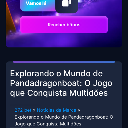
Vamos lá
Receber bônus
Explorando o Mundo de
Pandadragonboat: O Jogo
que Conquista Multidões
272 bet
»
Notícias da Marca
»
Explorando o Mundo de Pandadragonboat: O
Jogo que Conquista Multidões