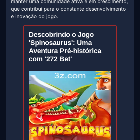
manter uma comunidade ativa e em crescimento,
que contribui para o constante desenvolvimento
e inovação do jogo.
Descobrindo o Jogo
'Spinosaurus': Uma
Aventura Pré-histórica
com '272 Bet'