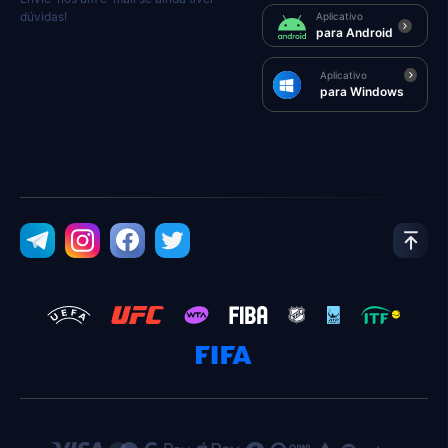
dúvidas!
Aplicativo
para Android
Aplicativo
para Windows