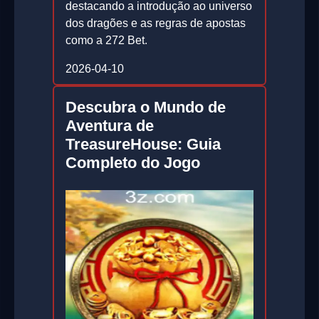
destacando a introdução ao universo
dos dragões e as regras de apostas
como a 272 Bet.
2026-04-10
Descubra o Mundo de
Aventura de
TreasureHouse: Guia
Completo do Jogo