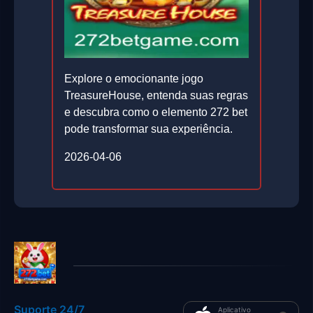
Explore o emocionante jogo
TreasureHouse, entenda suas regras
e descubra como o elemento 272 bet
pode transformar sua experiência.
2026-04-06
Suporte 24/7
Aplicativo