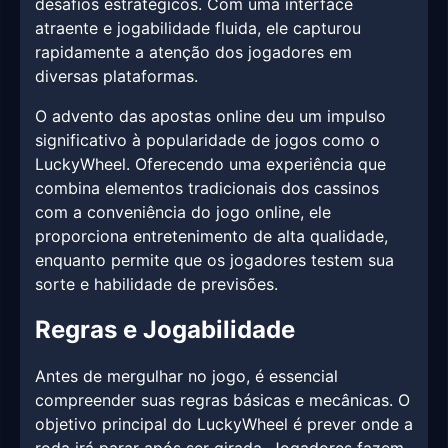
desafios estratégicos. Com uma interface
atraente e jogabilidade fluida, ele capturou
rapidamente a atenção dos jogadores em
diversas plataformas.
O advento das apostas online deu um impulso
significativo à popularidade de jogos como o
LuckyWheel. Oferecendo uma experiência que
combina elementos tradicionais dos cassinos
com a conveniência do jogo online, ele
proporciona entretenimento de alta qualidade,
enquanto permite que os jogadores testem sua
sorte e habilidade de previsões.
Regras e Jogabilidade
Antes de mergulhar no jogo, é essencial
compreender suas regras básicas e mecânicas. O
objetivo principal do LuckyWheel é prever onde a