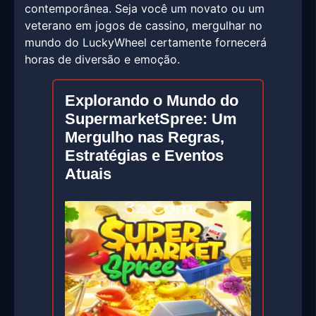
contemporânea. Seja você um novato ou um
veterano em jogos de cassino, mergulhar no
mundo do LuckyWheel certamente fornecerá
horas de diversão e emoção.
Explorando o Mundo do
SupermarketSpree: Um
Mergulho nas Regras,
Estratégias e Eventos
Atuais