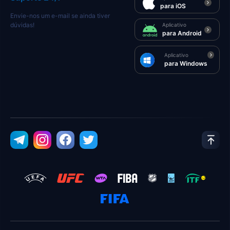
para iOS
Envie-nos um e-mail se ainda tiver
dúvidas!
Aplicativo
para Android
Aplicativo
para Windows