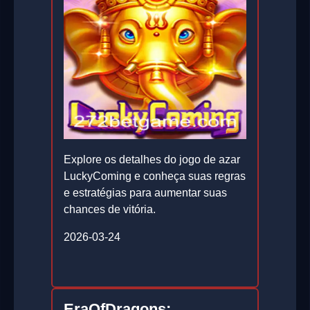
Explore os detalhes do jogo de azar
LuckyComing e conheça suas regras
e estratégias para aumentar suas
chances de vitória.
2026-03-24
EraOfDragons: