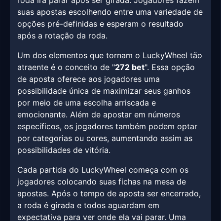
roda irá parar após ser girada. Jogadores fazem
suas apostas escolhendo entre uma variedade de
opções pré-definidas e esperam o resultado
após a rotação da roda.
Um dos elementos que tornam o LuckyWheel tão
atraente é o conceito de "
272 bet
". Essa opção
de aposta oferece aos jogadores uma
possibilidade única de maximizar seus ganhos
por meio de uma escolha arriscada e
emocionante. Além de apostar em números
específicos, os jogadores também podem optar
por categorias ou cores, aumentando assim as
possibilidades de vitória.
Cada partida do LuckyWheel começa com os
jogadores colocando suas fichas na mesa de
apostas. Após o tempo de aposta ser encerrado,
a roda é girada e todos aguardam em
expectativa para ver onde ela vai parar. Uma