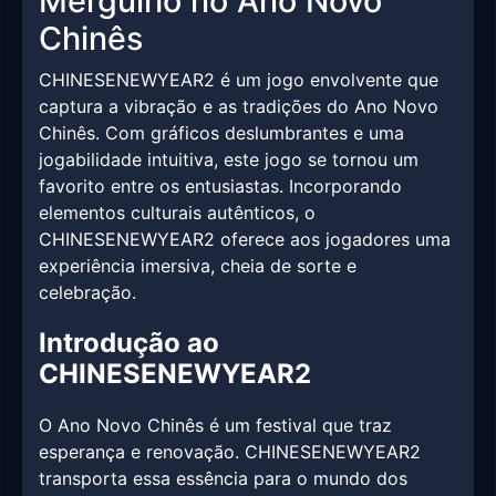
Mergulho no Ano Novo
Chinês
CHINESENEWYEAR2 é um jogo envolvente que
captura a vibração e as tradições do Ano Novo
Chinês. Com gráficos deslumbrantes e uma
jogabilidade intuitiva, este jogo se tornou um
favorito entre os entusiastas. Incorporando
elementos culturais autênticos, o
CHINESENEWYEAR2 oferece aos jogadores uma
experiência imersiva, cheia de sorte e
celebração.
Introdução ao
CHINESENEWYEAR2
O Ano Novo Chinês é um festival que traz
esperança e renovação. CHINESENEWYEAR2
transporta essa essência para o mundo dos