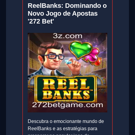
ReelBanks: Dominando o
Novo Jogo de Apostas
'272 Bet'
Descubra o emocionante mundo de
ReelBanks e as estratégias para