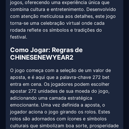
jogos, oferecendo uma experiência única que
combina cultura e entretenimento. Desenvolvido
com atenção meticulosa aos detalhes, este jogo
torna-se uma celebração virtual onde cada
rodada reflete os símbolos e tradições do
festival.
Como Jogar: Regras de
CHINESENEWYEAR2
O jogo começa com a seleção de um valor de
aposta, e é aqui que a palavra-chave 272 bet
entra em cena. Os jogadores podem escolher
apostar 272 unidades de sua moeda do jogo,
adicionando uma camada estratégica
emocionante. Uma vez definida a aposta, o
jogador aciona o jogo girando os rolos. Estes
rolos são adornados com ícones e símbolos
culturais que simbolizam boa sorte, prosperidade