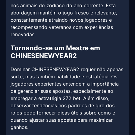
nos animais do zodíaco do ano corrente. Esta
abordagem mantém o jogo fresco e relevante,
constantemente atraindo novos jogadores e
recompensando veteranos com experiências
renovadas.
Tornando-se um Mestre em
CHINESENEWYEAR2
Dominar CHINESENEWYEAR2 requer não apenas
sorte, mas também habilidade e estratégia. Os
jogadores experientes entendem a importância
de gerenciar suas apostas, especialmente ao
empregar a estratégia 272 bet. Além disso,
observar tendências nos padrões de giro dos
rolos pode fornecer dicas úteis sobre como e
quando ajustar suas apostas para maximizar
ganhos.