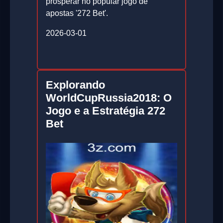
prosperar no popular jogo de
apostas '272 Bet'.
2026-03-01
Explorando
WorldCupRussia2018: O
Jogo e a Estratégia 272
Bet