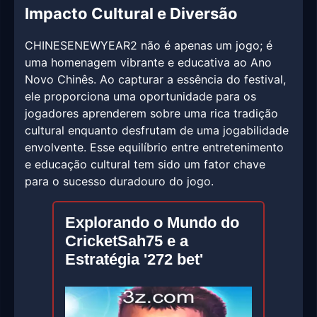
Impacto Cultural e Diversão
CHINESENEWYEAR2 não é apenas um jogo; é
uma homenagem vibrante e educativa ao Ano
Novo Chinês. Ao capturar a essência do festival,
ele proporciona uma oportunidade para os
jogadores aprenderem sobre uma rica tradição
cultural enquanto desfrutam de uma jogabilidade
envolvente. Esse equilíbrio entre entretenimento
e educação cultural tem sido um fator chave
para o sucesso duradouro do jogo.
Explorando o Mundo do
CricketSah75 e a
Estratégia '272 bet'